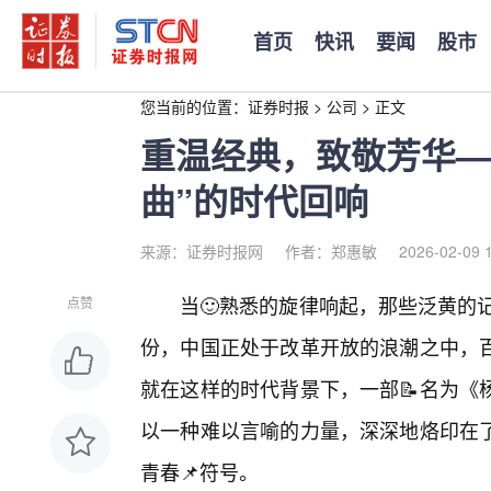
首页
快讯
要闻
股市
您当前的位置：
证券时报
>
公司
>
正文
重温经典，致敬芳华—
曲”的时代回响
来源：证券时报网
作者：郑惠敏
2026-02-09 
当🙂熟悉的旋律响起，那些泛黄的记
点赞
份，中国正处于改革开放的浪潮之中，
就在这样的时代背景下，一部📝名为《
以一种难以言喻的力量，深深地烙印在了
青春📌符号。