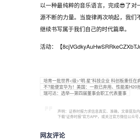
以一种最纯粹的音乐语言，完成😎了对
源不断的力量。当旋律再次响起，我们
继续书写属于我们自己的时代篇章。
活动：【
8cjVGdkyAuHwSRRkeCZXbTJ
培育一批世界<级>“明.星”科技企业 科创板重任在
不?能便宜华为！美国：一款已弃用、性能差H20
瑞可达：选举—第四届董事会职工代表董事
声明：证券时报力求信息真实、准确，文章提及内
下载“证券时报”官方APP，或关注官方微信公众
网友评论