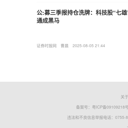
公:募三季报持仓洗牌：科技股“七雄”
通成黑马
证券时报网
曹晨
2025-08-05 21:44
关
备案号：
粤ICP备09109218
违法和不良信息举报电话：0755-83